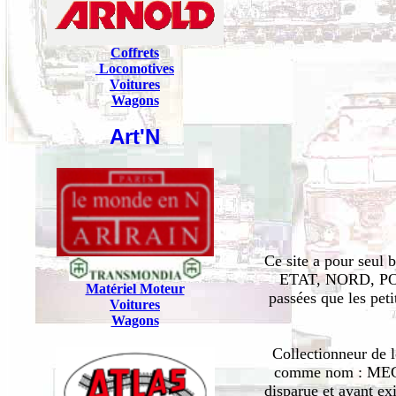
Coffrets
Locomotives
Voitures
Wagons
Art'N
Ce site a pour seul 
ETAT, NORD, PO, P
Matériel Moteur
passées que les peti
Voitures
Wagons
Collectionneur de 
comme nom : M
disparue et ayant ex