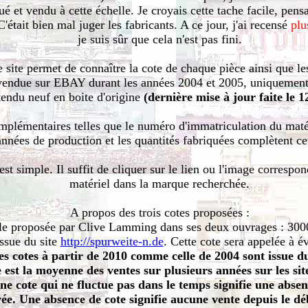
ué et vendu à cette échelle. Je croyais cette tache facile, pens
C'était bien mal juger les fabricants. A ce jour, j'ai recensé
plu
je suis sûr que cela n'est pas fini.
 site permet de connaître la cote de chaque pièce ainsi que le
 vendue sur EBAY durant les années 2004 et 2005, uniquement
tendu neuf en boite d'origine
(dernière mise à jour faite le 1
plémentaires telles que le numéro d'immatriculation du matéri
années de production et les quantités fabriquées complètent cet
st simple. Il suffit de cliquer sur le lien ou l'image correspon
matériel dans la marque recherchée.
A propos des trois cotes proposées :
le proposée par Clive Lamming dans ses deux ouvrages : 3000
ssue du site
http://spurweite-n.de
. Cette cote sera appelée à é
es cotes à partir de 2010 comme celle de 2004 sont issue d
e est la moyenne des ventes sur plusieurs années sur les si
 cote qui ne fluctue pas dans le temps signifie une absen
ée. Une absence de cote signifie aucune vente depuis le dé