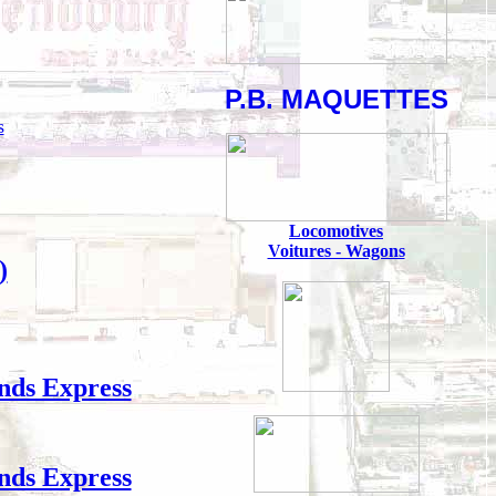
P.B. MAQUETTES
s
Locomotives
Voitures - Wagons
)
nds Express
nds Express