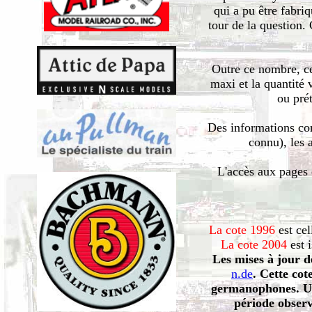
qui a pu être fabriq
tour de la question. 
Outre ce nombre, ce
maxi et la quantité
ou pré
Des informations com
connu), les 
L'accès aux pages e
La cote 1996
est cel
La cote 2004
est i
Les mises à jour d
n.de
. Cette cot
germanophones. Une
période observ