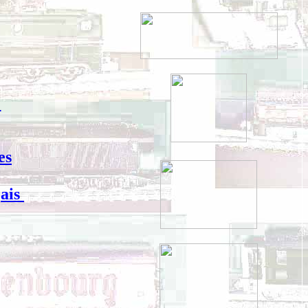
s
es
ais