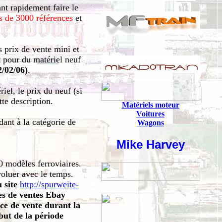
ant rapidement faire le
s de
3000 références
et
s prix de vente mini et
 pour du matériel neuf
2/02/06)
.
el, le prix du neuf (si
te description.
Matériels moteur
Voitures
dant à la catégorie de
Wagons
Mike Harvey
 modèles ferroviaires.
voluer avec le temps.
u site
http://spurweite-
tes de ventes Ebay
ce de vente durant la
but de la période