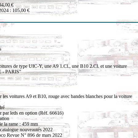
94,00 €
2024 : 105,00 €
s
voitures de type UIC-Y, une A9 1.Cl., une B10 2.Cl. et une voiture
CE - PARIS"
r les voitures A9 et B10, rouge avec bandes blanches pour la voiture
dré
ur par leds en option (Réf. 66616)
ation
de la rame : 459 mm
catalogue nouveautés 2022
co Revue N° 896 de mars 2022