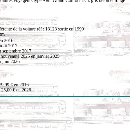
oitures voyageurs type A8tu Grand Confort 1.Cl. gris béton et rouge
érente de la voiture réf : 13123 sortie en 1990
 mm
en 2016
 août 2017
en septembre 2017
ouveauté 2025 en janvier 2025
en juin 2026
79,99 € en 2016
125,00 € en 2026
s