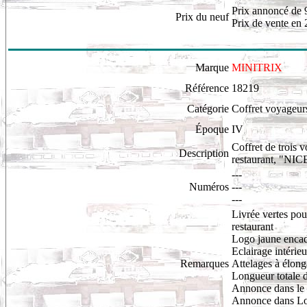
Prix annoncé de 
Prix du neuf
Prix de vente en 
Marque
MINITRIX
Référence
18219
Catégorie
Coffret voyageur
Époque
IV
Coffret de trois 
Description
restaurant, "NI
---
Numéros
---
---
Livrée vertes pou
restaurant
Logo jaune enca
Eclairage intérie
Remarques
Attelages à élong
Longueur totale 
Annonce dans le 
Annonce dans Lo