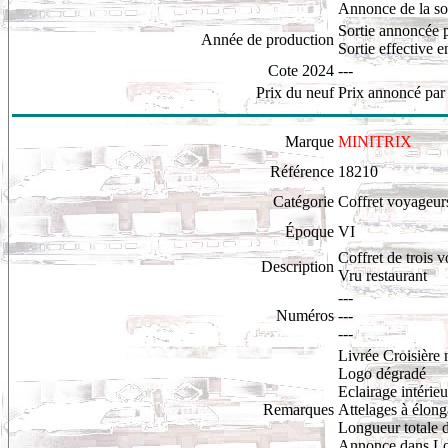
Annonce de la so
Sortie annoncée
Année de production
Sortie effective 
Cote 2024
---
Prix du neuf
Prix annoncé par
Marque
MINITRIX
Référence
18210
Catégorie
Coffret voyageur
Époque
VI
Coffret de trois 
Description
Vru restaurant
---
Numéros
---
---
Livrée Croisière n
Logo dégradé
Eclairage intérie
Remarques
Attelages à élong
Longueur totale 
Annonce dans Lo