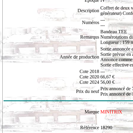
Époque
IV
Coffret de deux 
Description
générateur) Confo
---
Numéros
---
Bandeau TEE
Remarqus
Numérotations dif
Longueur : 159
Sortie annoncée 
Sortie prévue en
Année de production
Annonce comme n
Sortie effective 
Cote 2018
---
Cote 2020
66,67 €
Cote 2024
56,00 €
Prix annoncé de 
Prix du neuf
Prix annoncé de 
Marque
MINITRIX
Référence
18290