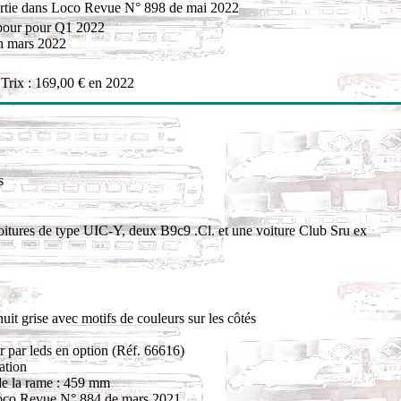
rtie dans Loco Revue N° 898 de mai 2022
 pour pour Q1 2022
en mars 2022
 Trix : 169,00 € en 2022
s
voitures de type UIC-Y, deux B9c9 .Cl. et une voiture Club Sru ex
uit grise avec motifs de couleurs sur les côtés
ur par leds en option (Réf. 66616)
ation
de la rame : 459 mm
co Revue N° 884 de mars 2021