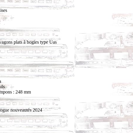
ises
wagons plats à bogies type Uas
a
ils
ampons : 248 mm
logue nouveautés 2024