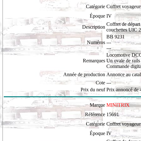
Catégorie
Coffret voyageur
Époque
IV
Coffret de dépar
Description
couchettes UIC 2.
BB 9231
Numéros
---
---
Locomotive DCC
Remarques
Un ovale de rails
Commande digital
Année de production
Annonce au cata
Cote
---
Prix du neuf
Prix annoncé de 
Marque
MINITRIX
Référence
15691
Catégorie
Coffret voyageur
Époque
IV