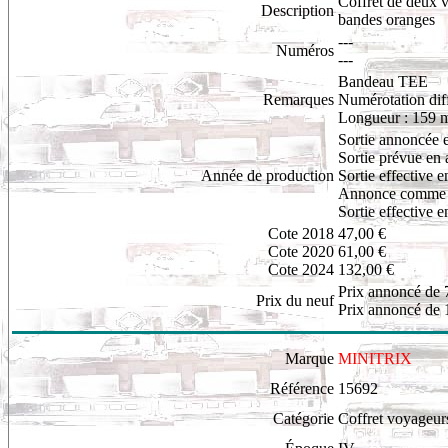
Coffret de deux v
Description
bandes oranges
---
Numéros
---
Bandeau TEE
Remarques
Numérotation diff
Longueur : 159
Sortie annoncée 
Sortie prévue en
Année de production
Sortie effective 
Annonce comme n
Sortie effective 
Cote 2018
47,00 €
Cote 2020
61,00 €
Cote 2024
132,00 €
Prix annoncé de 
Prix du neuf
Prix annoncé de 
Marque
MINITRIX
Référence
15692
Catégorie
Coffret voyageur