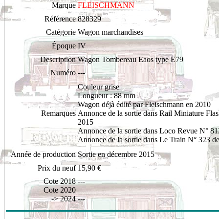
Marque
FLEISCHMANN
Référence
828329
Catégorie
Wagon marchandises
Époque
IV
Description
Wagon Tombereau Eaos type E79
Numéro
---
Couleur grise
Longueur : 88 mm
Wagon déjà édité par Fleischmann en 2010
Remarques
Annonce de la sortie dans Rail Miniature Fla
2015
Annonce de la sortie dans Loco Revue N° 81
Annonce de la sortie dans Le Train N° 323 d
Année de production
Sortie en décembre 2015
Prix du neuf
15,90 €
Cote 2018
---
Cote 2020
-> 2024
---