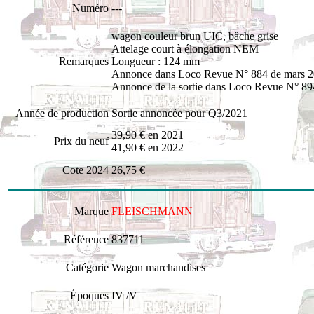
Numéro
---
wagon
couleur brun UIC, bâche grise
Attelage court à élongation NEM
Remarques
Longueur : 124 mm
Annonce dans Loco Revue N° 884 de mars 
Annonce de la sortie dans Loco Revue N° 89
Année de production
Sortie annoncée pour Q3/2021
39,90 € en 2021
Prix du neuf
41,90 € en 2022
Cote 2024
26,75 €
Marque
FLEISCHMANN
Référence
8
37711
Catégorie
Wagon marchandises
Époques
IV /V