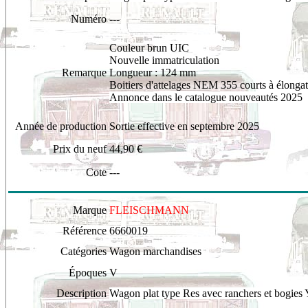
Numéro
---
Couleur brun UIC
Nouvelle immatriculation
Remarque
Longueur : 124 mm
Boitiers d'attelages NEM 355 courts à élonga
Annonce dans
le catalogue nouveautés 2025
Année de production
Sortie effective en septembre 2025
Prix du neuf
44,90 €
Cote
---
Marque
FLEISCHMANN
Référence
6660019
Catégories
Wagon marchandises
Époques
V
Description
W
agon plat type Res avec ranchers et bogies