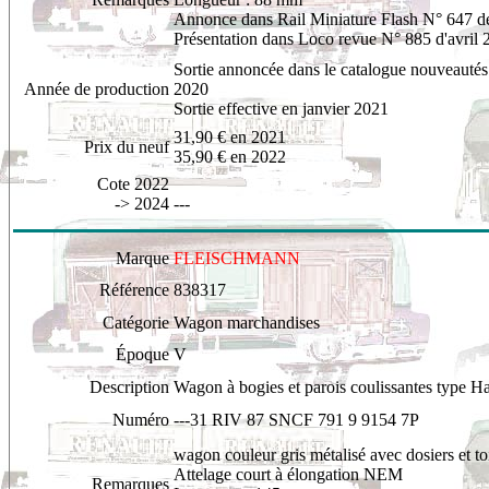
Annonce dans Rail Miniature Flash N° 647 de
Présentation dans Loco revue N° 885 d'avril 
Sortie annoncée dans le catalogue nouveauté
Année de production
2020
Sortie effective en janvier 2021
31,90
€ en 2021
Prix du neuf
35,90 € en 2022
Cote 2022
-> 2024
---
Marque
FLEISCHMANN
Référence
8
38317
Catégorie
Wagon marchandises
Époque
V
Description
Wagon à bogies et parois coulissantes type H
Numéro
---31 RIV 87 SNCF 791 9 9154 7P
wagon
couleur gris métalisé avec dosiers et to
Attelage court à élongation NEM
Remarques