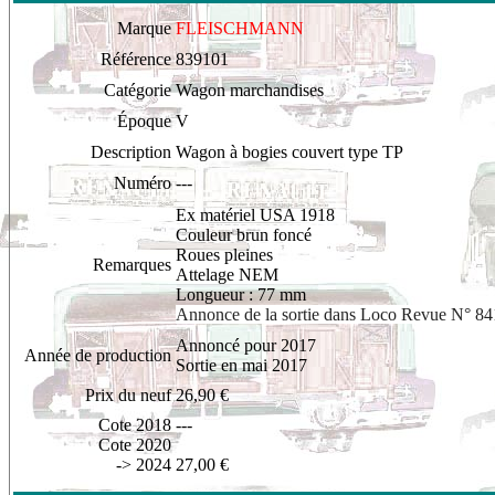
Marque
FLEISCHMANN
Référence
839101
Catégorie
Wagon marchandises
Époque
V
Description
Wagon à bogies couvert type TP
Numéro
---
Ex matériel USA 1918
Couleur brun foncé
Roues pleines
Remarques
Attelage NEM
Longueur : 77 mm
Annonce de la sortie dans Loco Revue N° 84
Annoncé pour 2017
Année de production
Sortie en mai 2017
Prix du neuf
26,90 €
Cote 2018
---
Cote 2020
-> 2024
27,00 €