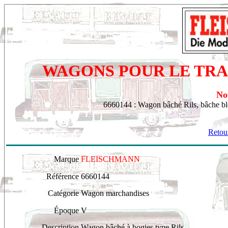
WAGONS
POUR LE TR
No
6660144 : Wagon bâché Rils, bâche 
Retour
Marque
FLEISCHMANN
Référence
6660144
Catégorie
Wagon marchandises
Époque
V
Description
Wagon bâché à bogies type Rils