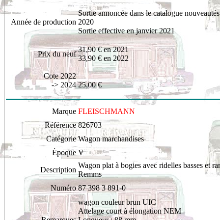
Sortie annoncée dans le catalogue nouveauté
Année de production
2020
Sortie effective en janvier 2021
31,90
€ en 2021
Prix du neuf
33,90 € en 2022
Cote 2022
-> 2024
25,00 €
Marque
FLEISCHMANN
Référence
8
26703
Catégorie
Wagon marchandises
Époque
V
Wagon plat à bogies avec ridelles basses et ra
Description
Remms
Numéro
87 398 3 891-0
wagon
couleur brun UIC
Attelage court à élongation NEM
Remarques
Longueur : 88 mm