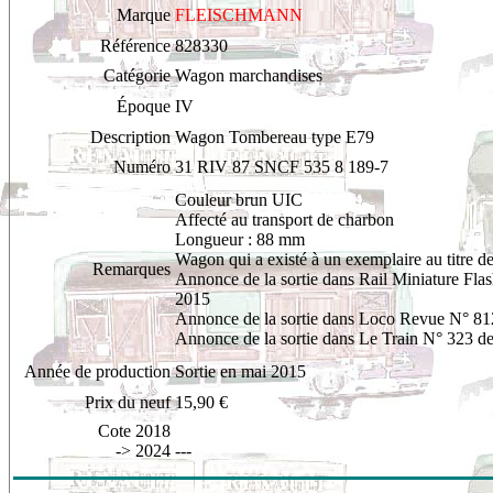
Marque
FLEISCHMANN
Référence
828330
Catégorie
Wagon marchandises
Époque
IV
Description
Wagon Tombereau type E79
Numéro
31 RIV 87 SNCF 535 8 189-7
Couleur brun UIC
Affecté au transport de charbon
Longueur : 88 mm
Wagon qui a existé à un exemplaire au titre d
Remarques
Annonce de la sortie dans Rail Miniature Fla
2015
Annonce de la sortie dans Loco Revue N° 81
Annonce de la sortie dans Le Train N° 323 d
Année de production
Sortie en mai 2015
Prix du neuf
15,90 €
Cote 2018
-> 2024
---