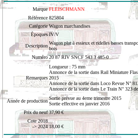
Marque
FLEISCHMANN
Référence
825804
Catégorie
Wagon marchandises
Époques
IV/V
Wagon plat à essieux et ridelles basses transpo
Description
bois
Numéro
20 87 RIV SNCF 543 3 485-0
L
ongueur : 75 mm
Annonce de la sortie dans Rail Miniature Fla
Remarques
2015
Annonce de la sortie dans Loco Revue N° 81
Annonce de la sortie dans Le Train N° 323 d
Sortie prévue au 4eme trimestre 2015
Année de production
Sortie effective en janvier 2016
Prix du neuf
37,90 €
Cote 2018
-> 2024
18,00 €