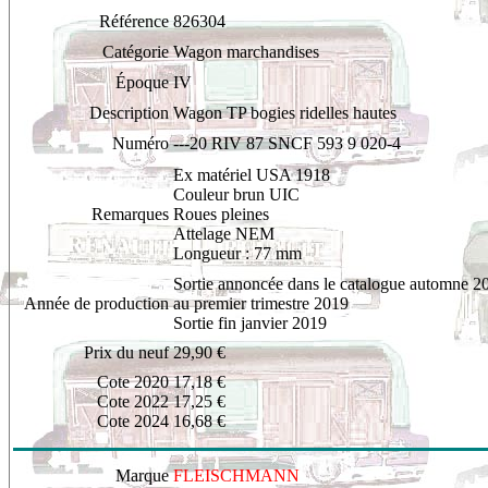
Référence
826304
Catégorie
Wagon marchandises
Époque
IV
Description
Wagon TP bogies ridelles hautes
Numéro
---20 RIV 87 SNCF 593 9 020-4
Ex matériel USA 1918
Couleur brun UIC
Remarques
Roues pleines
Attelage NEM
Longueur : 77 mm
Sortie annoncée dans le catalogue automne 2
Année de production
au premier trimestre 2019
Sortie fin janvier 2019
Prix du neuf
29,90 €
Cote 2020
17,18 €
Cote 2022
17,25 €
Cote 2024
16,68 €
Marque
FLEISCHMANN