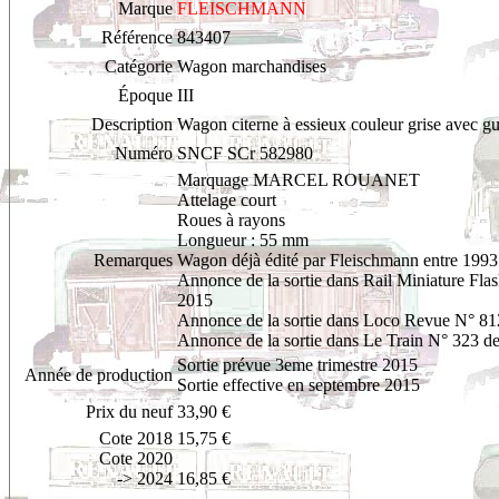
Marque
FLEISCHMANN
Référence
843407
Catégorie
Wagon marchandises
Époque
III
Description
Wagon citerne à essieux couleur grise avec gué
Numéro
SNCF SCr 582980
Marquage MARCEL ROUANET
Attelage court
Roues à rayons
Longueur : 55 mm
Remarques
Wagon déjà édité par Fleischmann entre 199
Annonce de la sortie dans Rail Miniature Fla
2015
Annonce de la sortie dans Loco Revue N° 81
Annonce de la sortie dans Le Train N° 323 d
Sortie prévue 3eme trimestre 2015
Année de production
Sortie effective en septembre 2015
Prix du neuf
33,90 €
Cote 2018
15,75 €
Cote 2020
-> 2024
16,85 €