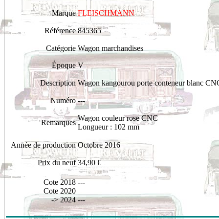
Marque
FLEISCHMANN
Référence
845365
Catégorie
Wagon marchandises
Époque
V
Description
Wagon kangourou porte conteneur blanc CN
Numéro
---
Wagon couleur rose CNC
Remarques
Longueur : 102 mm
Année de production
Octobre 2016
Prix du neuf
34,90 €
Cote 2018
---
Cote 2020
-> 2024
---