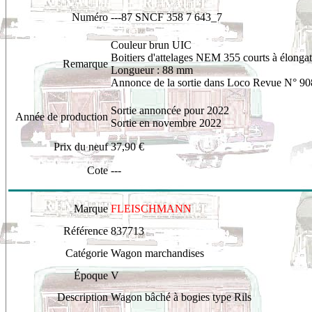
Numéro
---87 SNCF 358 7 643_7
Couleur brun UIC
Boitiers d'attelages NEM 355 courts à élonga
Remarque
Longueur : 88 mm
Annonce de la sortie dans Loco Revue N° 90
Sortie annoncée pour 2022
Année de production
Sortie en novembre 2022
Prix du neuf
37,90 €
Cote
---
Marque
FLEISCHMANN
Référence
837713
Catégorie
Wagon marchandises
Époque
V
Description
Wagon bâché à bogies type Rils