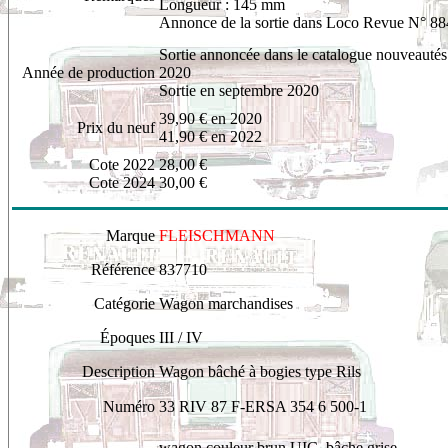
Longueur : 145 mm
Annonce de la sortie dans Loco Revue N° 88
Sortie annoncée dans le catalogue nouveauté
Année de production
2020
Sortie en septembre 2020
39,90
€ en 2020
Prix du neuf
41,90 € en 2022
Cote 2022
28,00 €
Cote 2024
30,00 €
Marque
FLEISCHMANN
Référence
8
37710
Catégorie
Wagon marchandises
Époques
III / IV
Description
Wagon bâché à bogies type Rils
Numéro
33 RIV 87 F-ERSA 354 6 500-1
wagon
couleur brun UIC, bâche grise