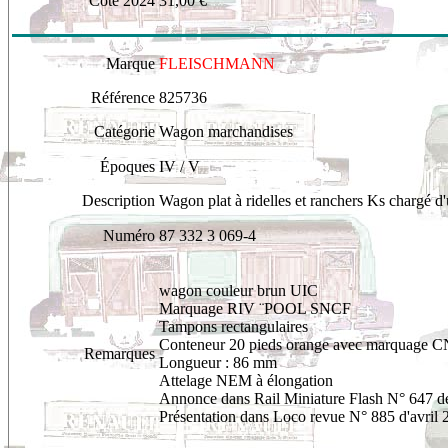
Cote 2024
31,00 €
Marque
FLEISCHMANN
Référence
8
25736
Catégorie
Wagon marchandises
Époques
IV / V
Description
Wagon plat à ridelles et ranchers Ks chargé d
Numéro
87 332 3 069-4
wagon
couleur brun UIC
Marquage RIV ¨POOL SNCF
Tampons rectangulaires
Conteneur 20 pieds orange avec marquage 
Remarques
Longueur : 86 mm
Attelage NEM à élongation
Annonce dans Rail Miniature Flash N° 647 de
Présentation dans Loco revue N° 885 d'avril 