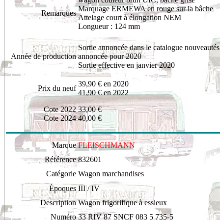
Marquage ERMEWA en rouge sur la bâche
Remarques
Attelage court à élongation NEM
Longueur : 124 mm
Sortie annoncée dans le catalogue nouveautés
Année de production
annoncée pour 2020
Sortie effective en janvier 2020
39,90 € en 2020
Prix du neuf
41,90 € en 2022
Cote 2022
33,00 €
Cote 2024
40,00 €
Marque
FLEISCHMANN
Référence
8
32601
Catégorie
Wagon marchandises
Époques
III / IV
Description
Wagon frigorifique à essieux
Numéro
33 RIV 87 SNCF 083 5 735-5