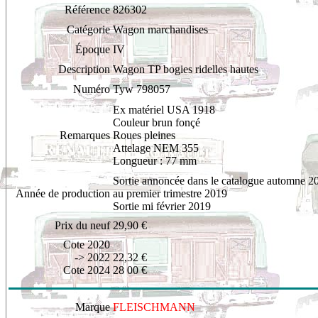
Référence
826
302
Catégorie
Wagon marchandises
Époque
IV
Description
Wagon TP bogies ridelles hautes
Numéro
Tyw 798057
Ex matériel USA 1918
Couleur brun fonçé
Remarques
Roues pleines
Attelage NEM 355
Longueur : 77 mm
Sortie annoncée dans le catalogue automne 2
Année de production
au premier trimestre 2019
Sortie mi février 2019
Prix du neuf
29,90 €
Cote 2020
-> 2022
22,32 €
Cote 2024
28 00 €
Marque
FLEISCHMANN