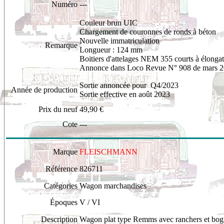
Numéro
---
Couleur brun UIC
Chargement de couronnes de ronds à béton
Nouvelle immatriculation
Remarque
Longueur : 124 mm
Boitiers d'attelages NEM 355 courts à élonga
Annonce dans Loco Revue N° 908 de mars 
Sortie annoncée pour Q4/2023
Année de production
Sortie effective en août 2023
Prix du neuf
49,90 €
Cote
---
Marque
FLEISCHMANN
Référence
826711
Catégories
Wagon marchandises
Époques
V / VI
Description
W
agon plat type Remms avec ranchers et bo