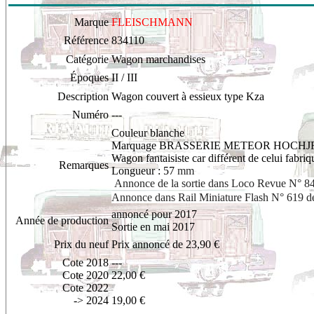
Marque
FLEISCHMANN
Référence
834110
Catégorie
Wagon marchandises
Époques
II / III
Description
Wagon couvert à essieux type Kza
Numéro
---
Couleur blanche
Marquage BRASSERIE METEOR HOCHJF
Wagon fantaisiste car différent de celui fabri
Remarques
Longueur : 57
mm
Annonce de la sortie dans Loco Revue N° 84
Annonce dans Rail Miniature Flash N° 619 d
annoncé pour 2017
Année de production
Sortie en mai 2017
Prix du neuf
Prix annoncé de 23,90 €
Cote 2018
---
Cote 2020
22,00 €
Cote 2022
-> 2024
19,00 €