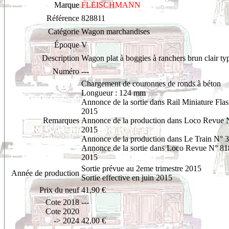
Marque
FLEISCHMANN
Référence
828811
Catégorie
Wagon marchandises
Époque
V
Description
Wagon plat à boggies à ranchers brun clair ty
Numéro
---
Chargement de couronnes de ronds à béton
Longueur : 124 mm
Annonce de la sortie dans Rail Miniature Fla
2015
Remarques
Annonce de la production dans Loco Revue 
2015
Annonce de la production dans Le Train N° 
Annonce de la sortie dans Loco Revue N° 81
2015
Sortie prévue au 2eme trimestre 2015
Année de production
Sortie effective en juin 2015
Prix du neuf
41,90 €
Cote 2018
---
Cote 2020
-> 2024
42,00 €