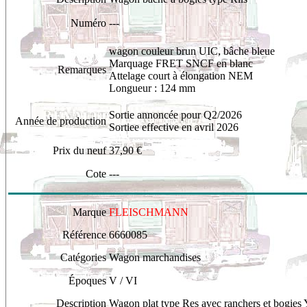
Numéro
---
wagon
couleur brun UIC, bâche bleue
Marquage FRET SNCF en blanc
Remarques
Attelage court à élongation NEM
Longueur : 124 mm
Sortie annoncée pour Q2/2026
Année de production
Sortiee effective en avril 2026
Prix du neuf
37,90 €
Cote
---
Marque
FLEISCHMANN
Référence
6660085
Catégories
Wagon marchandises
Époques
V / VI
Description
W
agon plat type Res avec ranchers et bogies