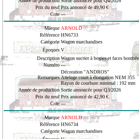
Année de production
Sortie annoncée pour Q4/2026
Prix du neuf
Prix annoncé de 49,90 €
Cote
---
Marque
ARNOLD
Référence
HN6733
Catégorie
Wagon marchandises
Époques
V
Description
Wagon sucrier à bogies et faces bombée
Numéro
---
Décoration "ANDROS"
Remarques
Attelage court à élongation NEM 355
Rayon de courbure minimal : 192 mm
Année de production
Sortie annoncée pour Q3/2026
Prix du neuf
Prix annoncé de 42,90 €
Cote
---
Marque
ARNOLD
Référence
HN6734
Catégorie
Wagon marchandises