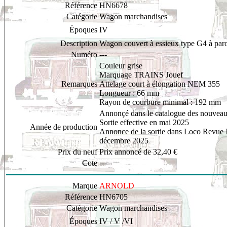
Référence
HN6678
Catégorie
Wagon marchandises
Époques
IV
Description
Wagon couvert à essieux type G4 à par
Numéro
---
Couleur grise
Marquage TRAINS Jouef
Remarques
Attelage court à élongation NEM 355
Longueur : 66 mm
Rayon de courbure minimal : 192 mm
Annonçé dans le catalogue des nouveau
Sortie effective en mai 2025
Année de production
Annonce de la sortie dans Loco Revue
décembre 2025
Prix du neuf
Prix annoncé de 32,40 €
Cote
---
Marque
ARNOLD
Référence
HN6705
Catégorie
Wagon marchandises
Époques
IV / V /VI