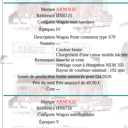
Marque
ARNOLD
Référence
HN6725
Catégorie
Wagon marchandises
Époques
IV
Description
Wagon Porte conteneur type S70
Numéro
---
Couleur brune
Chargement d'une caisse mobile bâch
Remarques
blanche et verte
Attelage court à élongation NEM 355
Rayon de courbure minimal : 192 mm
Année de production
Sortie annoncée pour Q4/2026
Prix du neuf
Prix annoncé de 49,90 €
Cote
---
Marque
ARNOLD
Référence
HN6726
Catégorie
Wagon marchandises
Époques
V