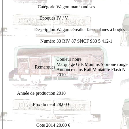
Catégorie
Wagon marchandises
Époques
IV / V
Description
Wagon céréalier faces planes à bogies
Numéro
33 RIV 87 SNCF 933 5 412-1
Couleur noire
Marquage Gds Moulins Storione rouge 
Remarques
Annonce dans Rail Miniature Flash N° 
2010
Année de production
2010
Prix du neuf
28,00 €
Cote 2014
20,00 €