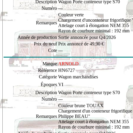
Description
Wagon Porte conteneur type S70
Numéro
---
Couleur verte
Chargement d'unconteneur frigorifique 
Remarques
Attelage court à élongation NEM 355
Rayon de courbure minimal : 192 mm
Année de production
Sortie annoncée pour Q4/2026
Prix du neuf
Prix annoncé de 49,90 €
Cote
---
Marque
ARNOLD
Référence
HN6727
Catégorie
Wagon marchandises
Époques
VI
Description
Wagon Porte conteneur type S70
Numéro
---
Couleur brune TOUAX
Chargement d'un conteneur frigorifique
Remarques
Philippe BEAU"
Attelage court à élongation NEM 355
Rayon de courbure minimal : 192 mm