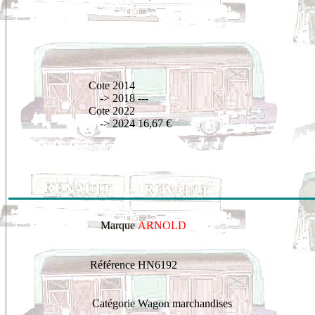
Cote 2014
-> 2018
---
Cote 2022
-> 2024
16,67 €
Marque
ARNOLD
Référence
HN6192
Catégorie
Wagon marchandises