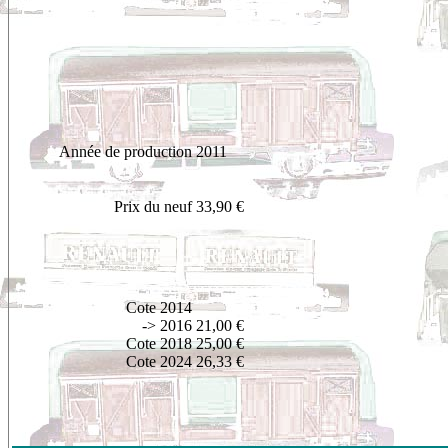
Année de production
2011
Prix du neuf
33,90 €
Cote 2014
-> 2016
21,00 €
Cote 2018
25,00 €
Cote 2024
26,33 €