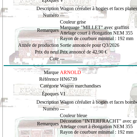
Époques
V
Description
Wagon céréalier à bogies et faces plane
Numéro
---
Couleur grise
Marquage "MILLET" avec graffitis
Remarques
Attelage court à élongation NEM 355
Rayon de courbure minimal : 192 mm
Année de production
Sortie annoncée pour Q3/2026
Prix du neuf
Prix annoncé de 42,90 €
Cote
---
Marque
ARNOLD
Référence
HN6739
Catégorie
Wagon marchandises
Époques
VI
Description
Wagon céréalier à bogies et faces bomb
Numéro
---
Couleur bleue
Décoration "INTERFRACHT" avec graf
Remarques
Attelage court à élongation NEM 355
Rayon de courbure minimal : 192 mm