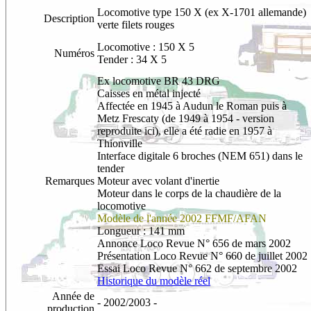
Locomotive type 150 X (ex X-1701 allemande)
Description
verte filets rouges
Locomotive : 150 X 5
Numéros
Tender : 34 X 5
Ex locomotive BR 43 DRG
Caisses en métal injecté
Affectée en 1945 à Audun le Roman puis à
Metz Frescaty (de 1949 à 1954 - version
reproduite ici), elle a été radie en 1957 à
Thionville
Interface digitale 6 broches (NEM 651) dans le
tender
Remarques
Moteur avec volant d'inertie
Moteur dans le corps de la chaudière de la
locomotive
Modèle de l'année 2002 FFMF/AFAN
Longueur : 141 mm
Annonce
Loco Revue N° 656 de mars 2002
Présentation Loco Revue N° 660 de juillet 2002
Essai Loco Revue N° 662 de septembre 2002
Historique du modèle réel
Année de
- 2002/2003 -
production