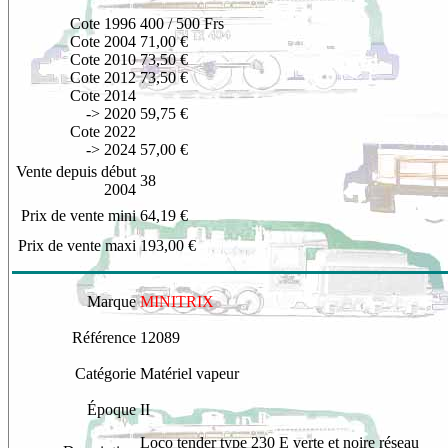
Cote 1996
400 / 500 Frs
Cote 2004
71,00 €
Cote 2010
73,50 €
Cote 2012
73,50 €
Cote 2014
-> 2020
59,75 €
Cote 2022
-> 2024
57,00 €
Vente depuis début
38
2004
Prix de vente mini
64,19 €
Prix de vente maxi
193,00 €
Marque
MINITRIX
Référence
12089
Catégorie
Matériel vapeur
Époque
II
Loco tender type 230 E verte et noire réseau