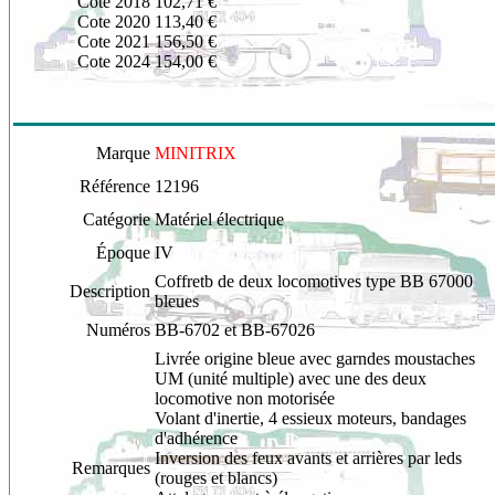
Cote 2018
102,71 €
Cote 2020
113,40 €
Cote 2021
156,50 €
Cote 2024
154,00 €
Marque
MINITRIX
Référence
12196
Catégorie
Matériel
électrique
Époque
IV
Coffretb de deux locomotives type BB 67000
Description
bleues
Numéros
BB-6702 et BB-67026
Livrée origine bleue avec garndes moustaches
UM (unité multiple) avec une des deux
locomotive non motorisée
Volant d'inertie, 4 essieux moteurs, bandages
d'adhérence
Inversion des feux avants et arrières par leds
Remarques
(rouges et blancs)