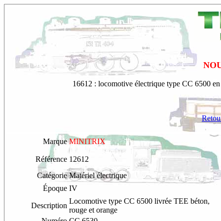
NOU
16612 : locomotive électrique type CC 6500 e
Retour
Marque
MINITRIX
Référence
12612
Catégorie
Matériel électrique
Époque
IV
Locomotive type CC 6500 livrée TEE béton,
Description
rouge et orange
Numéro
CC 6530