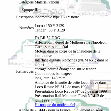
Catégorie
Matériel vapeur
Époque
III
Description
locomotive type 150 Y noire
Loco :
150 Y 3129
Numéros
Tender : 30 Y 3129
Ex BR 52 DRG
Affectation : dépôt de Mulhouse Ile Napoléon
Carrosseries en métal
Moteur dans le corps de la chaudière de la
locomotive
Interface digitale 6 broches (NEM 651) dans le
tender
attelage court à élongation sur le tender
Remarques
Quatre roues bandagées
longueur : 143 mlm
Annonce de la sortie de cette locomotive dans
Loco Revue N° 612 de mars 1998
Présentation Loco Revue N° 625 de mai 1999
Présentation Rail Miniature Flash N° 413 de
juin 1999
Historique du modèle réel
Année de
- 1999 - pour la France uniquement en série