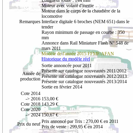
Longueur totale : 144 mm
Moteur avec volant d'inertie
Moteur dans le corps de la chaudière de la
locomotive
Remarques
Interface digitale 6 broches (NEM 651) dans le
tender
Rayon minimum de passage en courbe : 350
mm
Annonce dans Rail Miniature Flash N° 548 de
mars 2011
Modèle de
l'année 2015 FFMF/AFAN
Historique du modèle réel
Sortie annoncée pour 2011
Présente sur catalogue nouveautés 2011/2012
Année de
Présente sur catalogue nouveautés 2012/2013
production
Présente sur catalogue nouveautés 2013/2014
Sortie en février 2014
Cote 2014
-> 2016
153,00 €
Cote 2018
143,29 €
Cote 2020
-> 2024
150,67 €
Prix annoncé par Trix : 270,00 € en 2011
Prix du neuf
Prix de vente : 299,95 € en 2014