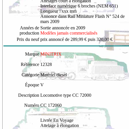
Attelages court à élongation
Interface numérique 6 broches (NEM 651)
Longueur : xxx mm
Annonce dans Rail Miniature Flash N° 524 de
mars 2009
Années de
Sortie annoncée en 2009
production
Modèles jamais commercialisés
Prix du neuf
prix annoncé de 289,99 € puis 320,00 €
Marque
MINITRIX
Référence
12328
Catégorie
Matériel diesel
Époque
V
Description
Locomotive type CC 72000
Numéro
CC 172060
Livrée En Voyage
Attelage à élongation