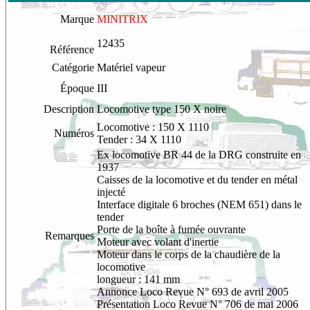
Marque
MINITRIX
12435
Référence
Catégorie
Matériel vapeur
Époque
III
Description
Locomotive type 150 X noire
Locomotive : 150 X 1110
Numéros
Tender : 34 X 1110
Ex locomotive BR 44 de la DRG construite en
1937
Caisses de la locomotive et du tender en métal
injecté
Interface digitale 6 broches (NEM 651) dans le
tender
Porte de la boîte à fumée ouvrante
Remarques
Moteur avec volant d'inertie
Moteur dans le corps de la chaudière de la
locomotive
longueur : 141 mm
Annonce Loco Revue N° 693 de avril 2005
Présentation Loco Revue N° 706 de mai 2006